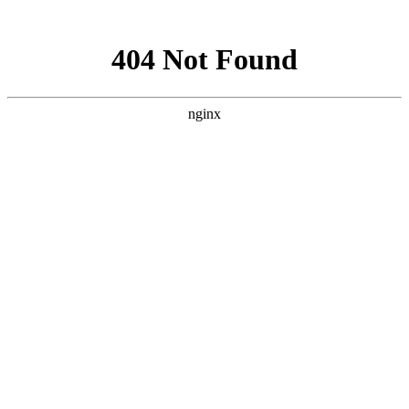
网站地图
手机版
网站地图
冷却塔厂家
免费服务热线
Free service
hotline
010-00000000
网站首页
公司简介
产品介绍
行业资讯
技术资讯
成功案例
联系方式