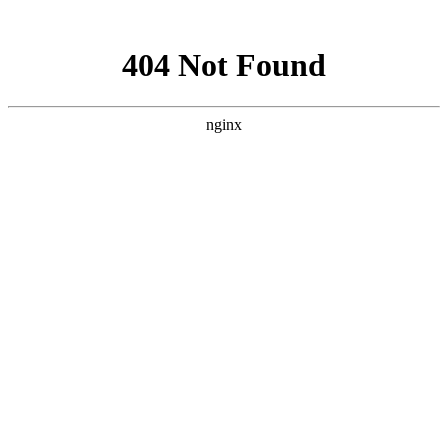
网站地图
手机版
网站地图
冷却塔厂家
免费服务热线
Free service
hotline
010-00000000
网站首页
公司简介
产品介绍
行业资讯
技术资讯
成功案例
联系方式