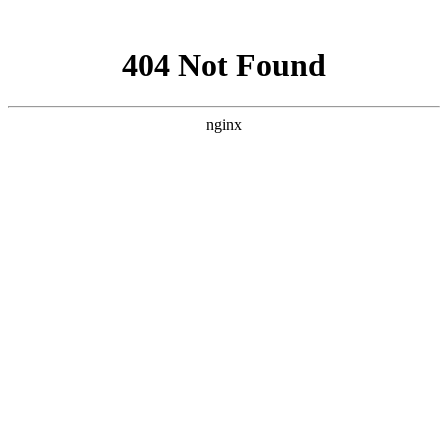
网站地图
手机版
网站地图
冷却塔厂家
免费服务热线
Free service
hotline
010-00000000
网站首页
公司简介
产品介绍
行业资讯
技术资讯
成功案例
联系方式