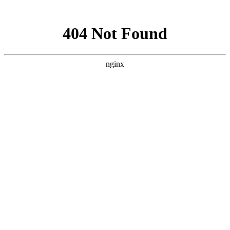
网站地图
手机版
网站地图
冷却塔厂家
免费服务热线
Free service
hotline
010-00000000
网站首页
公司简介
产品介绍
行业资讯
技术资讯
成功案例
联系方式