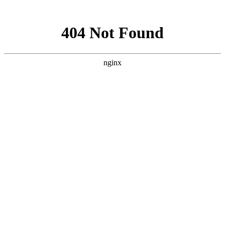
网站地图
手机版
网站地图
冷却塔厂家
免费服务热线
Free service
hotline
010-00000000
网站首页
公司简介
产品介绍
行业资讯
技术资讯
成功案例
联系方式