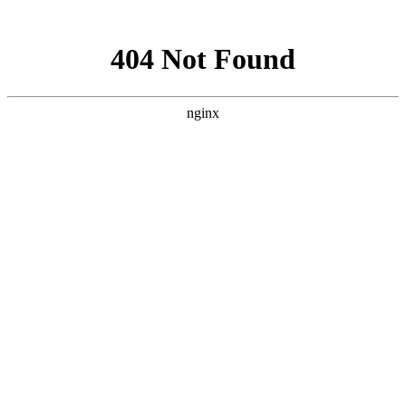
网站地图
手机版
网站地图
冷却塔厂家
免费服务热线
Free service
hotline
010-00000000
网站首页
公司简介
产品介绍
行业资讯
技术资讯
成功案例
联系方式