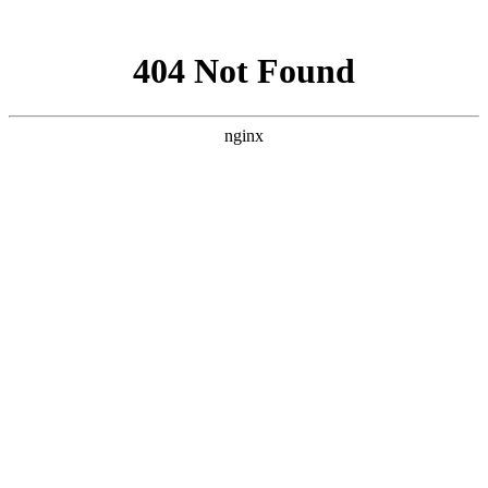
网站地图
手机版
网站地图
冷却塔厂家
免费服务热线
Free service
hotline
010-00000000
网站首页
公司简介
产品介绍
行业资讯
技术资讯
成功案例
联系方式