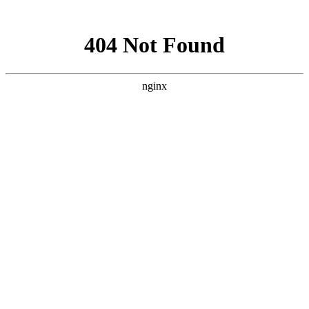
网站地图
手机版
网站地图
冷却塔厂家
免费服务热线
Free service
hotline
010-00000000
网站首页
公司简介
产品介绍
行业资讯
技术资讯
成功案例
联系方式