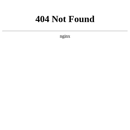
网站地图
手机版
网站地图
冷却塔厂家
免费服务热线
Free service
hotline
010-00000000
网站首页
公司简介
产品介绍
行业资讯
技术资讯
成功案例
联系方式