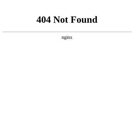
网站地图
手机版
网站地图
冷却塔厂家
免费服务热线
Free service
hotline
010-00000000
网站首页
公司简介
产品介绍
行业资讯
技术资讯
成功案例
联系方式