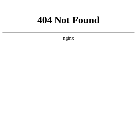
网站地图
手机版
网站地图
冷却塔厂家
免费服务热线
Free service
hotline
010-00000000
网站首页
公司简介
产品介绍
行业资讯
技术资讯
成功案例
联系方式