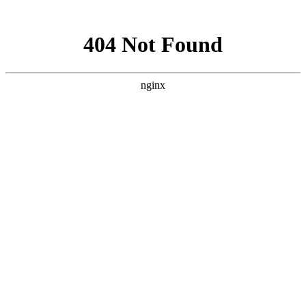
网站地图
手机版
网站地图
冷却塔厂家
免费服务热线
Free service
hotline
010-00000000
网站首页
公司简介
产品介绍
行业资讯
技术资讯
成功案例
联系方式