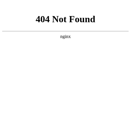
网站地图
手机版
网站地图
冷却塔厂家
免费服务热线
Free service
hotline
010-00000000
网站首页
公司简介
产品介绍
行业资讯
技术资讯
成功案例
联系方式