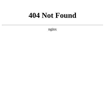
网站地图
手机版
网站地图
冷却塔厂家
免费服务热线
Free service
hotline
010-00000000
网站首页
公司简介
产品介绍
行业资讯
技术资讯
成功案例
联系方式