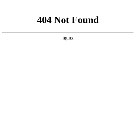
网站地图
手机版
网站地图
冷却塔厂家
免费服务热线
Free service
hotline
010-00000000
网站首页
公司简介
产品介绍
行业资讯
技术资讯
成功案例
联系方式