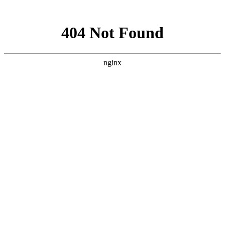
网站地图
手机版
网站地图
冷却塔厂家
免费服务热线
Free service
hotline
010-00000000
网站首页
公司简介
产品介绍
行业资讯
技术资讯
成功案例
联系方式