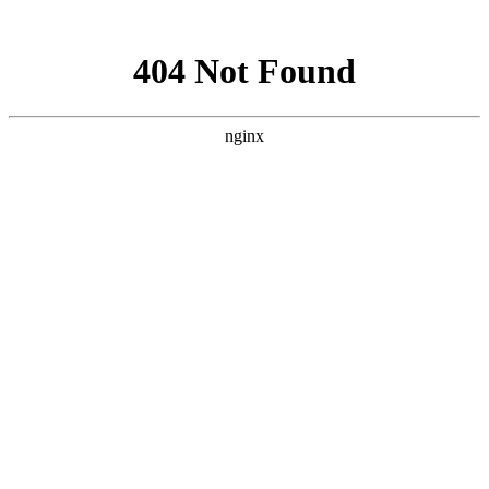
网站地图
手机版
网站地图
冷却塔厂家
免费服务热线
Free service
hotline
010-00000000
网站首页
公司简介
产品介绍
行业资讯
技术资讯
成功案例
联系方式