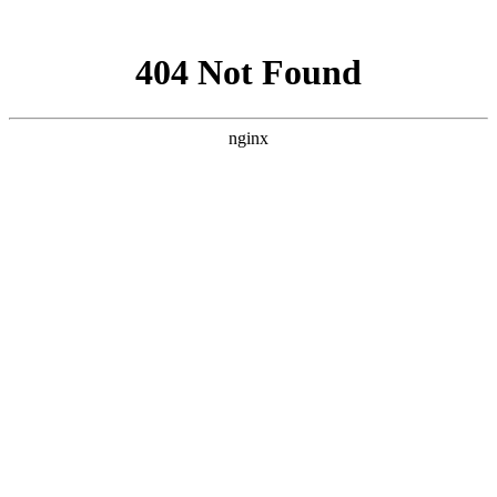
网站地图
手机版
网站地图
冷却塔厂家
免费服务热线
Free service
hotline
010-00000000
网站首页
公司简介
产品介绍
行业资讯
技术资讯
成功案例
联系方式