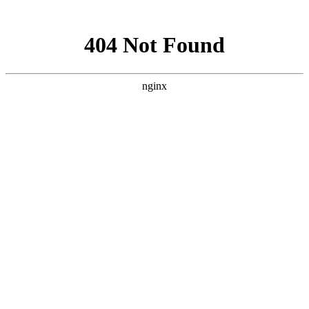
网站地图
手机版
网站地图
冷却塔厂家
免费服务热线
Free service
hotline
010-00000000
网站首页
公司简介
产品介绍
行业资讯
技术资讯
成功案例
联系方式