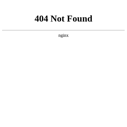
网站地图
手机版
网站地图
冷却塔厂家
免费服务热线
Free service
hotline
010-00000000
网站首页
公司简介
产品介绍
行业资讯
技术资讯
成功案例
联系方式