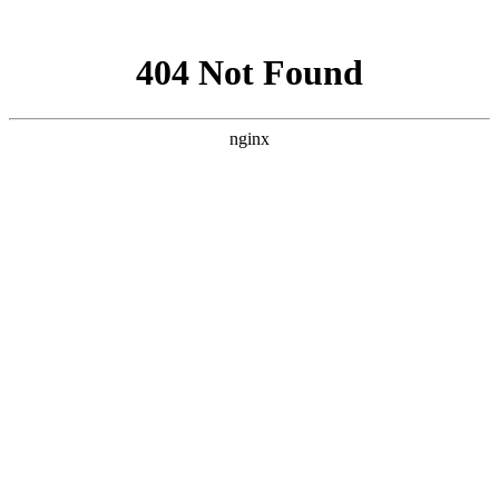
网站地图
手机版
网站地图
冷却塔厂家
免费服务热线
Free service
hotline
010-00000000
网站首页
公司简介
产品介绍
行业资讯
技术资讯
成功案例
联系方式