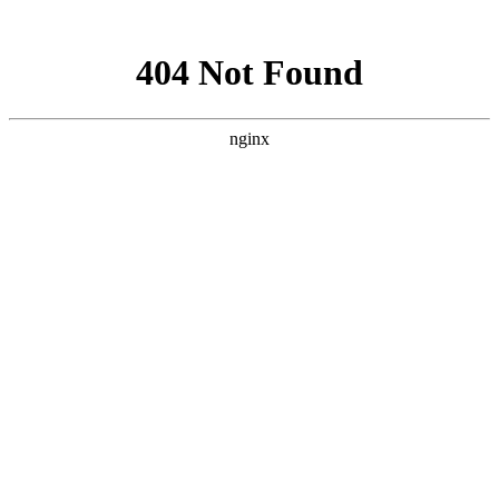
网站地图
手机版
网站地图
冷却塔厂家
免费服务热线
Free service
hotline
010-00000000
网站首页
公司简介
产品介绍
行业资讯
技术资讯
成功案例
联系方式