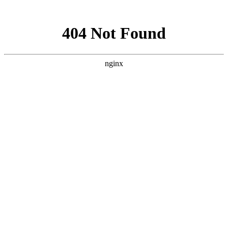
网站地图
手机版
网站地图
冷却塔厂家
免费服务热线
Free service
hotline
010-00000000
网站首页
公司简介
产品介绍
行业资讯
技术资讯
成功案例
联系方式