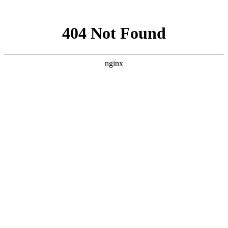
网站地图
手机版
网站地图
冷却塔厂家
免费服务热线
Free service
hotline
010-00000000
网站首页
公司简介
产品介绍
行业资讯
技术资讯
成功案例
联系方式