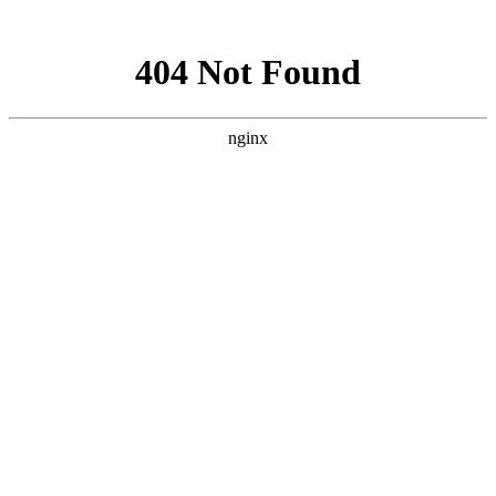
网站地图
手机版
网站地图
冷却塔厂家
免费服务热线
Free service
hotline
010-00000000
网站首页
公司简介
产品介绍
行业资讯
技术资讯
成功案例
联系方式