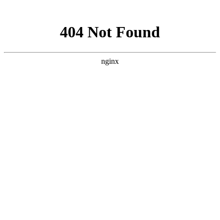
网站地图
手机版
网站地图
冷却塔厂家
免费服务热线
Free service
hotline
010-00000000
网站首页
公司简介
产品介绍
行业资讯
技术资讯
成功案例
联系方式