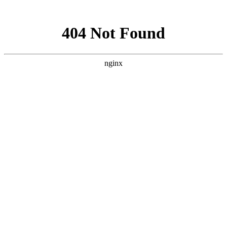
网站地图
手机版
网站地图
冷却塔厂家
免费服务热线
Free service
hotline
010-00000000
网站首页
公司简介
产品介绍
行业资讯
技术资讯
成功案例
联系方式