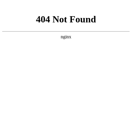
网站地图
手机版
网站地图
冷却塔厂家
免费服务热线
Free service
hotline
010-00000000
网站首页
公司简介
产品介绍
行业资讯
技术资讯
成功案例
联系方式