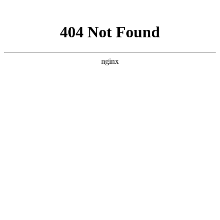
网站地图
手机版
网站地图
冷却塔厂家
免费服务热线
Free service
hotline
010-00000000
网站首页
公司简介
产品介绍
行业资讯
技术资讯
成功案例
联系方式