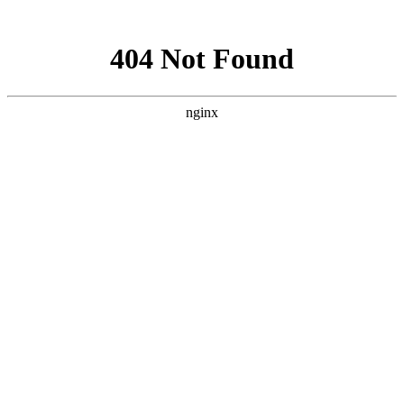
网站地图
手机版
网站地图
冷却塔厂家
免费服务热线
Free service
hotline
010-00000000
网站首页
公司简介
产品介绍
行业资讯
技术资讯
成功案例
联系方式