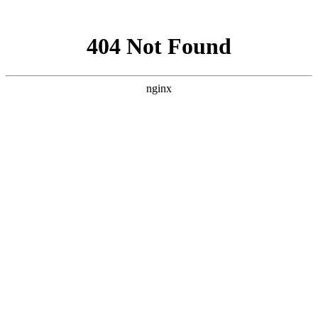
网站地图
手机版
网站地图
冷却塔厂家
免费服务热线
Free service
hotline
010-00000000
网站首页
公司简介
产品介绍
行业资讯
技术资讯
成功案例
联系方式