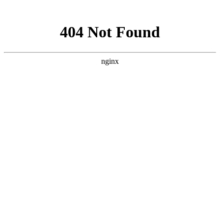
网站地图
手机版
网站地图
冷却塔厂家
免费服务热线
Free service
hotline
010-00000000
网站首页
公司简介
产品介绍
行业资讯
技术资讯
成功案例
联系方式