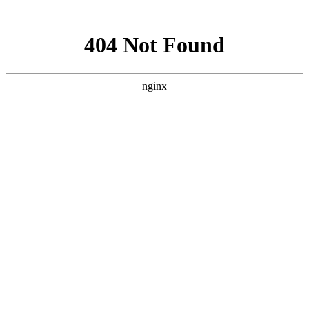
网站地图
手机版
网站地图
冷却塔厂家
免费服务热线
Free service
hotline
010-00000000
网站首页
公司简介
产品介绍
行业资讯
技术资讯
成功案例
联系方式