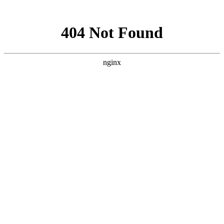
网站地图
手机版
网站地图
冷却塔厂家
免费服务热线
Free service
hotline
010-00000000
网站首页
公司简介
产品介绍
行业资讯
技术资讯
成功案例
联系方式