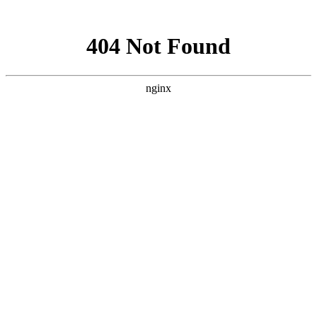
网站地图
手机版
网站地图
冷却塔厂家
免费服务热线
Free service
hotline
010-00000000
网站首页
公司简介
产品介绍
行业资讯
技术资讯
成功案例
联系方式