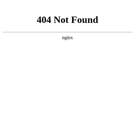
网站地图
手机版
网站地图
冷却塔厂家
免费服务热线
Free service
hotline
010-00000000
网站首页
公司简介
产品介绍
行业资讯
技术资讯
成功案例
联系方式