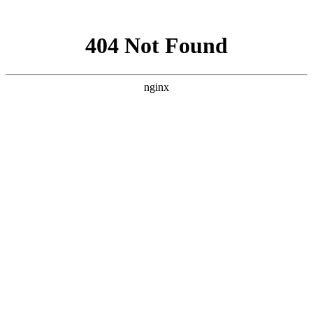
网站地图
手机版
网站地图
冷却塔厂家
免费服务热线
Free service
hotline
010-00000000
网站首页
公司简介
产品介绍
行业资讯
技术资讯
成功案例
联系方式