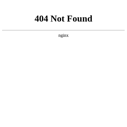
网站地图
手机版
网站地图
冷却塔厂家
免费服务热线
Free service
hotline
010-00000000
网站首页
公司简介
产品介绍
行业资讯
技术资讯
成功案例
联系方式