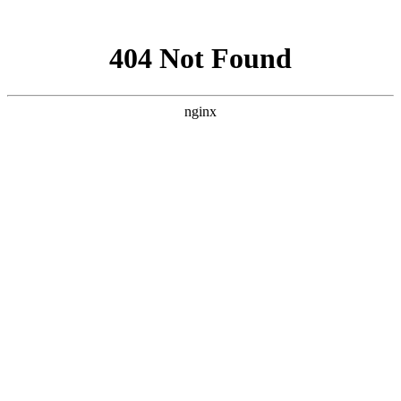
网站地图
手机版
网站地图
冷却塔厂家
免费服务热线
Free service
hotline
010-00000000
网站首页
公司简介
产品介绍
行业资讯
技术资讯
成功案例
联系方式