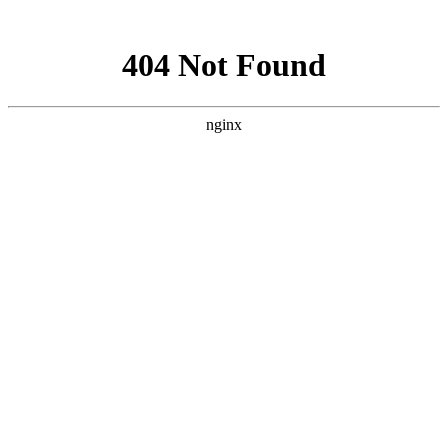
网站地图
手机版
网站地图
冷却塔厂家
免费服务热线
Free service
hotline
010-00000000
网站首页
公司简介
产品介绍
行业资讯
技术资讯
成功案例
联系方式