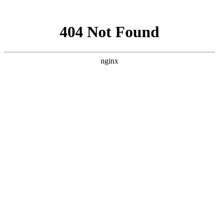
网站地图
手机版
网站地图
冷却塔厂家
免费服务热线
Free service
hotline
010-00000000
网站首页
公司简介
产品介绍
行业资讯
技术资讯
成功案例
联系方式