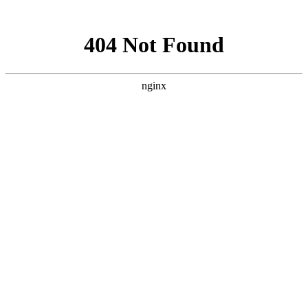
网站地图
手机版
网站地图
冷却塔厂家
免费服务热线
Free service
hotline
010-00000000
网站首页
公司简介
产品介绍
行业资讯
技术资讯
成功案例
联系方式