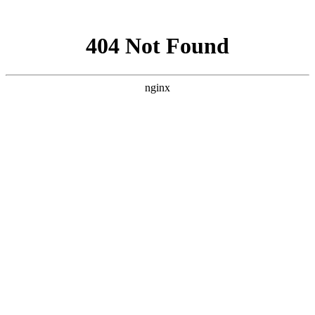
网站地图
手机版
网站地图
冷却塔厂家
免费服务热线
Free service
hotline
010-00000000
网站首页
公司简介
产品介绍
行业资讯
技术资讯
成功案例
联系方式