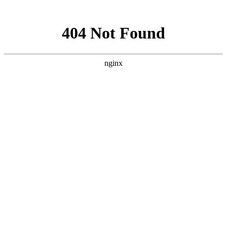
网站地图
手机版
网站地图
冷却塔厂家
免费服务热线
Free service
hotline
010-00000000
网站首页
公司简介
产品介绍
行业资讯
技术资讯
成功案例
联系方式