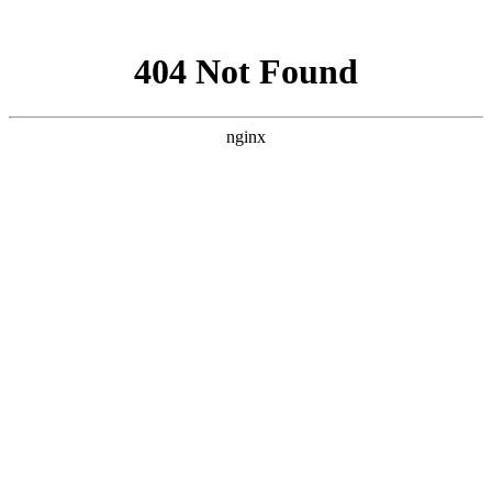
网站地图
手机版
网站地图
冷却塔厂家
免费服务热线
Free service
hotline
010-00000000
网站首页
公司简介
产品介绍
行业资讯
技术资讯
成功案例
联系方式