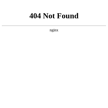
网站地图
手机版
网站地图
冷却塔厂家
免费服务热线
Free service
hotline
010-00000000
网站首页
公司简介
产品介绍
行业资讯
技术资讯
成功案例
联系方式