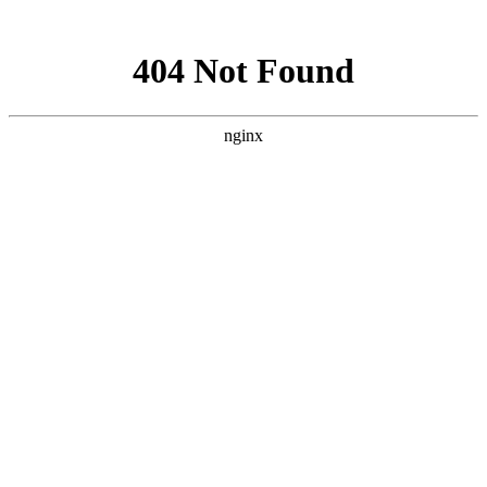
网站地图
手机版
网站地图
冷却塔厂家
免费服务热线
Free service
hotline
010-00000000
网站首页
公司简介
产品介绍
行业资讯
技术资讯
成功案例
联系方式