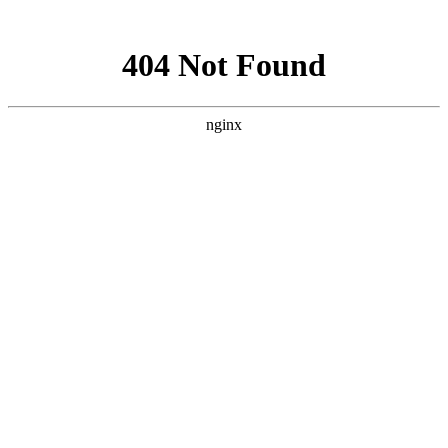
网站地图
手机版
网站地图
冷却塔厂家
免费服务热线
Free service
hotline
010-00000000
网站首页
公司简介
产品介绍
行业资讯
技术资讯
成功案例
联系方式