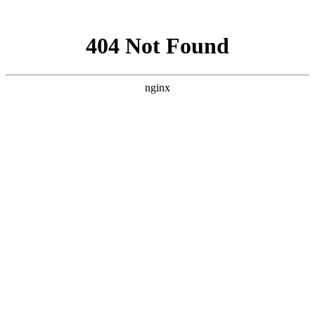
网站地图
手机版
网站地图
冷却塔厂家
免费服务热线
Free service
hotline
010-00000000
网站首页
公司简介
产品介绍
行业资讯
技术资讯
成功案例
联系方式