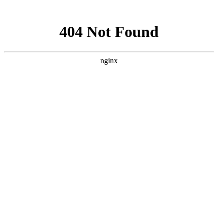
网站地图
手机版
网站地图
冷却塔厂家
免费服务热线
Free service
hotline
010-00000000
网站首页
公司简介
产品介绍
行业资讯
技术资讯
成功案例
联系方式